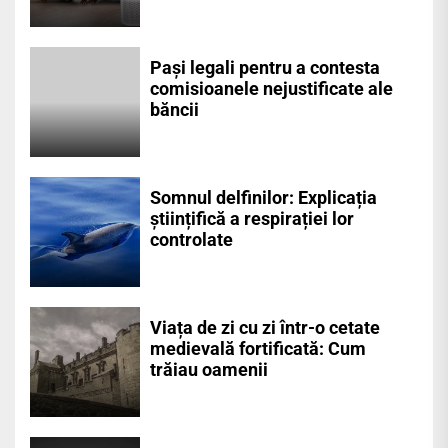
Pași legali pentru a contesta
comisioanele nejustificate ale
băncii
Somnul delfinilor: Explicația
științifică a respirației lor
controlate
Viața de zi cu zi într-o cetate
medievală fortificată: Cum
trăiau oamenii