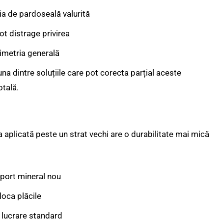
ția de pardoseală valurită
pot distrage privirea
simetria generală
na dintre soluțiile care pot corecta parțial aceste
otală.
a aplicată peste un strat vechi are o durabilitate mai mică
uport mineral nou
sloca plăcile
o lucrare standard