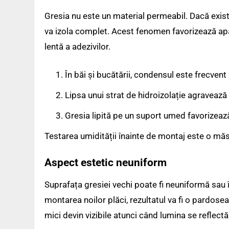
Gresia nu este un material permeabil. Dacă exist
va izola complet. Acest fenomen favorizează apa
lentă a adezivilor.
În băi și bucătării, condensul este frecvent
Lipsa unui strat de hidroizolație agravează 
Gresia lipită pe un suport umed favorizează
Testarea umidității înainte de montaj este o măs
Aspect estetic neuniform
Suprafața gresiei vechi poate fi neuniformă sau 
montarea noilor plăci, rezultatul va fi o pardoseal
mici devin vizibile atunci când lumina se reflectă