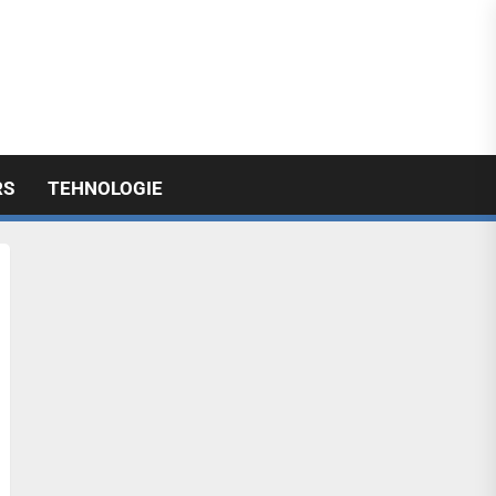
licabil
RS
TEHNOLOGIE