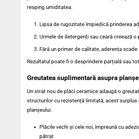
resping umiditatea.
Lipsa de rugozitate împiedică prinderea ad
Urmele de detergenți sau ceară creează o p
Fără un primer de calitate, aderența scade
Rezultatul poate fi o desprindere parțială sau tota
Greutatea suplimentară asupra planșe
Un strat nou de plăci ceramice adaugă o greutate 
structurilor cu rezistență limitată, acest surplu
planșeului.
Plăcile vechi și cele noi, împreună cu adez
pătrat