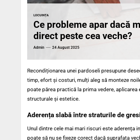
LOCUINȚA
Ce probleme apar dacă m
direct peste cea veche?
Admin
24 August 2025
Recondiționarea unei pardoseli presupune deseor
timp, efort și costuri, mulți aleg să monteze noil
poate părea practică la prima vedere, aplicarea 
structurale și estetice.
Aderența slabă între straturile de gres
Unul dintre cele mai mari riscuri este aderența in
poate să nu se fixeze corect dacă suprafața vechi