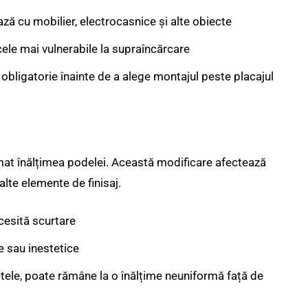
ză cu mobilier, electrocasnice și alte obiecte
cele mai vulnerabile la supraîncărcare
 obligatorie înainte de a alege montajul peste placajul
omat înălțimea podelei. Această modificare afectează
alte elemente de finisaj.
cesită scurtare
e sau inestetice
etele, poate rămâne la o înălțime neuniformă față de