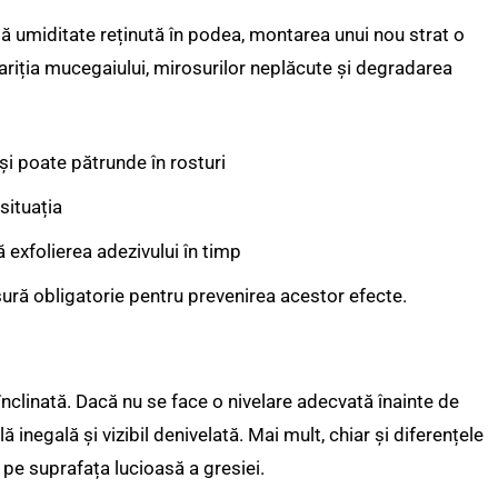
ă umiditate reținută în podea, montarea unui nou strat o
riția mucegaiului, mirosurilor neplăcute și degradarea
 și poate pătrunde în rosturi
situația
 exfolierea adezivului în timp
ură obligatorie pentru prevenirea acestor efecte.
înclinată. Dacă nu se face o nivelare adecvată înainte de
ă inegală și vizibil denivelată. Mai mult, chiar și diferențele
 pe suprafața lucioasă a gresiei.