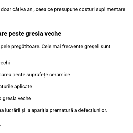
în doar câțiva ani, ceea ce presupune costuri suplimentare
are peste gresia veche
ele pregătitoare. Cele mai frecvente greșeli sunt:
vechi
licarea peste suprafețe ceramice
turile aplicate
ub gresia veche
a lucrării și la apariția prematură a defecțiunilor.
e