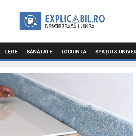
Exp
Explicabil
Descifrează lumea
LEGE
SĂNĂTATE
LOCUINȚA
SPAȚIU & UNIVE