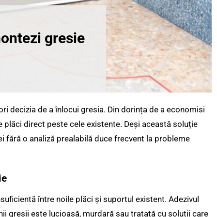
ontezi gresie
i decizia de a înlocui gresia. Din dorința de a economisi
e plăci direct peste cele existente. Deși această soluție
ei fără o analiză prealabilă duce frecvent la probleme
ie
suficientă între noile plăci și suportul existent. Adezivul
i gresii este lucioasă, murdară sau tratată cu soluții care