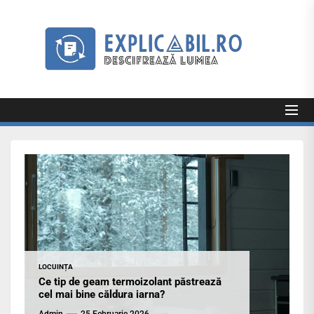
Skip
to
Exp
the
content
Explicabil
Descifrează lumea
LOCUINȚA
Ce tip de geam termoizolant păstrează
cel mai bine căldura iarna?
Admin
25 Februarie 2026