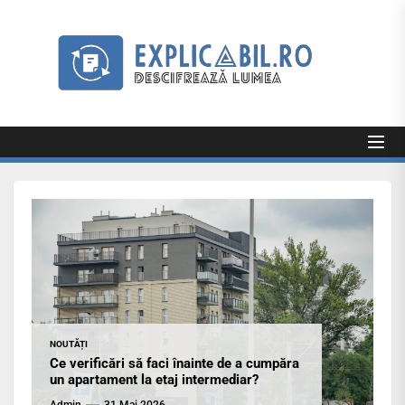
Skip
to
Exp
the
content
Explicabil
Descifrează lumea
NOUTĂȚI
Ce verificări să faci înainte de a cumpăra
un apartament la etaj intermediar?
Admin
31 Mai 2026