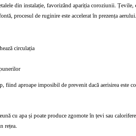
ele din instalație, favorizând apariția coroziunii. Țevile, ca
 fontă, procesul de ruginire este accelerat în prezența aerului
hează circulația
punerilor
p, fiind aproape imposibil de prevenit dacă aerisirea este c
reună cu apa și poate produce zgomote în țevi sau calorifere.
n rețea.