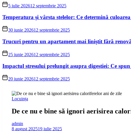
5 iulie 2026
12 septembrie 2025
Temperatura și vârsta stelelor: Ce determină culoarea
30 iunie 2026
12 septembrie 2025
Trucuri pentru un apartament mai liniștit fără renov
25 iunie 2026
12 septembrie 2025
Impactul stresului prelungit asupra digestiei: Ce spun 
20 iunie 2026
12 septembrie 2025
Locuința
De ce nu e bine să ignori aerisirea calor
admin
8 august 2025
19 iulie 2025