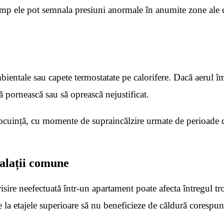
imp ele pot semnala presiuni anormale în anumite zone ale cir
ientale sau capete termostatate pe calorifere. Dacă aerul îm
ă pornească sau să oprească nejustificat.
 locuință, cu momente de supraincălzire urmate de perioade d
talații comune
risire neefectuată într-un apartament poate afecta întregul t
de la etajele superioare să nu beneficieze de căldură corespun