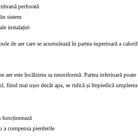
embrană perforată
din sistem
le instalației
bule de aer care se acumulează în partea superioară a calorif
e aer este încălzirea sa neuniformă. Partea inferioară poate 
l, fiind mai ușor decât apa, se ridică și împiedică umplerea
a funcționează
ru a compensa pierderile