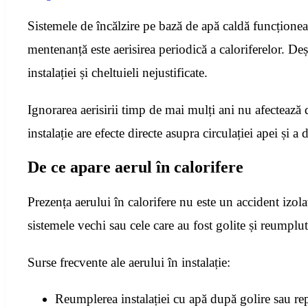
Sistemele de încălzire pe bază de apă caldă funcționea
mentenanță este aerisirea periodică a caloriferelor. De
instalației și cheltuieli nejustificate.
Ignorarea aerisirii timp de mai mulți ani nu afectează 
instalație are efecte directe asupra circulației apei și a d
De ce apare aerul în calorifere
Prezența aerului în calorifere nu este un accident izola
sistemele vechi sau cele care au fost golite și reumplut
Surse frecvente ale aerului în instalație:
Reumplerea instalației cu apă după golire sau rep