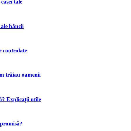
casei tale
 ale băncii
or controlate
Cum trăiau oamenii
? Explicații utile
a promisă?