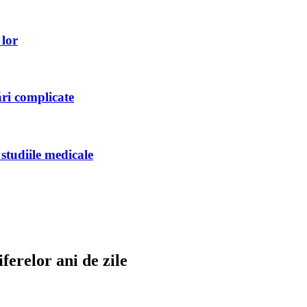
 lor
ări complicate
studiile medicale
iferelor ani de zile