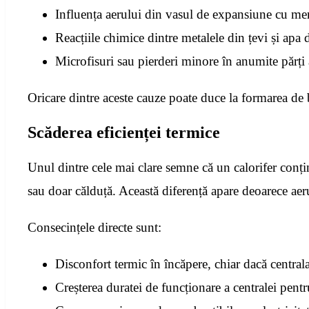
Influența aerului din vasul de expansiune cu m
Reacțiile chimice dintre metalele din țevi și apa 
Microfisuri sau pierderi minore în anumite părți a
Oricare dintre aceste cauze poate duce la formarea de 
Scăderea eficienței termice
Unul dintre cele mai clare semne că un calorifer conțin
sau doar călduță. Această diferență apare deoarece aeru
Consecințele directe sunt:
Disconfort termic în încăpere, chiar dacă central
Creșterea duratei de funcționare a centralei pent