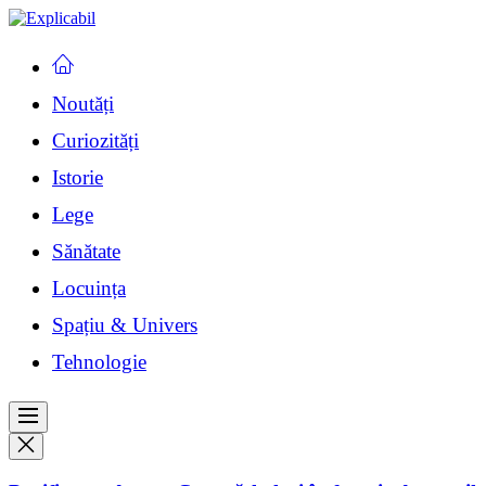
Skip
Explicabil
Explicabil
to
Descifrează lumea
the
content
Noutăți
Curiozități
Istorie
Lege
Sănătate
Locuința
Spațiu & Univers
Tehnologie