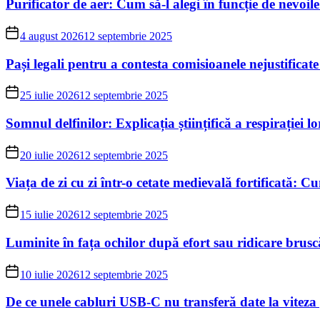
Purificator de aer: Cum să-l alegi în funcție de nevoile 
4 august 2026
12 septembrie 2025
Pași legali pentru a contesta comisioanele nejustificate
25 iulie 2026
12 septembrie 2025
Somnul delfinilor: Explicația științifică a respirației l
20 iulie 2026
12 septembrie 2025
Viața de zi cu zi într-o cetate medievală fortificată: 
15 iulie 2026
12 septembrie 2025
Luminite în fața ochilor după efort sau ridicare bruscă
10 iulie 2026
12 septembrie 2025
De ce unele cabluri USB-C nu transferă date la vitez