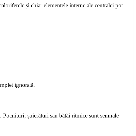
loriferele și chiar elementele interne ale centralei pot
.
omplet ignorată.
 Pocnituri, șuierături sau bătăi ritmice sunt semnale