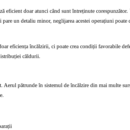
ză eficient doar atunci când sunt întreținute corespunzător
și pare un detaliu minor, neglijarea acestei operațiuni poate
doar eficiența încălzirii, ci poate crea condiții favorabile d
istribuției căldurii.
t. Aerul pătrunde în sistemul de încălzire din mai multe surs
e.
arații