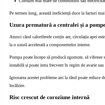
Consum mai mare de combustibil sau electricita
Pe termen lung, această ineficiență duce la facturi ma
Uzura prematură a centralei și a pompei
Atunci când caloriferele conțin aer, circulația apei est
la o uzură accelerată a componentelor interne.
Pompa poate începe să producă zgomote, să vibreze sau
instabilă și poate intra frecvent în regim de avarie sau
Ignorarea acestei probleme ani la rând poate reduce dur
încălzire.
Risc crescut de coroziune internă