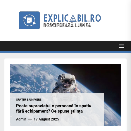
Skip
to
Exp
the
content
Explicabil
Descifrează lumea
SPAȚIU & UNIVERS
Poate supraviețui o persoană în spațiu
fără echipament? Ce spune știința
Admin
17 August 2025