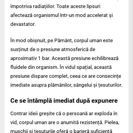
împotriva radiațiilor. Toate aceste lipsuri
afectează organismul într-un mod accelerat și
devastator.
În mod obișnuit, pe Pământ, corpul uman este
susținut de o presiune atmosferică de
aproximativ 1 bar. Această presiune echilibrează
fluidele din organism. În vidul spațial, această
presiune dispare complet, ceea ce are consecințe
imediate asupra plămânilor, sângelui și țesuturilor.
Ce se întâmplă imediat după expunere
Contrar ideii greșite că o persoană ar exploda în
vid, corpul uman are o anumită rezistență. Pielea,
mușchii și țesuturile oferă o barieră suficientă