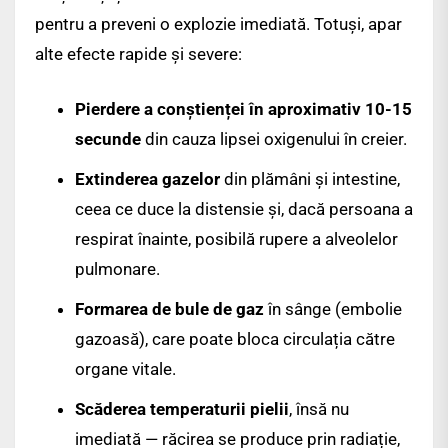
pentru a preveni o explozie imediată. Totuși, apar
alte efecte rapide și severe:
Pierdere a conștienței în aproximativ 10-15
secunde
din cauza lipsei oxigenului în creier.
Extinderea gazelor
din plămâni și intestine,
ceea ce duce la distensie și, dacă persoana a
respirat înainte, posibilă rupere a alveolelor
pulmonare.
Formarea de bule de gaz
în sânge (embolie
gazoasă), care poate bloca circulația către
organe vitale.
Scăderea temperaturii pielii
, însă nu
imediată — răcirea se produce prin radiație,