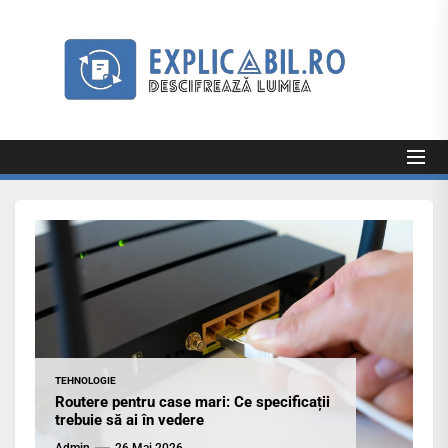
Skip
to
Exp
the
content
Explicabil
Descifrează lumea
TEHNOLOGIE
Routere pentru case mari: Ce specificații
trebuie să ai în vedere
Admin
26 Mai 2026