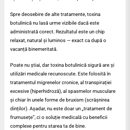
Spre deosebire de alte tratamente, toxina
botulinică nu lasă urme vizibile dacă este
administrată corect. Rezultatul este un chip
relaxat, natural și luminos — exact ca după o
vacanță binemeritată.
Poate nu știai, dar toxina botulinică sigură are și
utilizări medicale recunoscute. Este folosită în
tratamentul migrenelor cronice, al transpirației
excesive (hiperhidroză), al spasmelor musculare
și chiar în unele forme de bruxism (scrâșnirea
dinților). Așadar, nu este doar un „tratament de
frumusețe”, ci o soluție medicală cu beneficii
complexe pentru starea ta de bine.