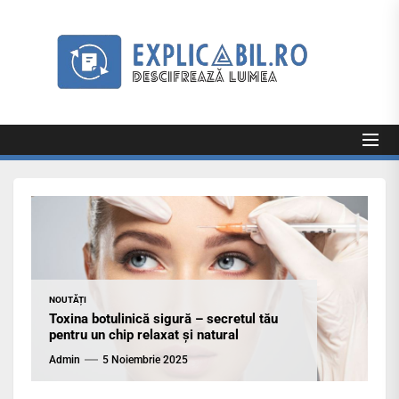
Skip
to
Exp
the
content
Explicabil
Descifrează lumea
NOUTĂȚI
Toxina botulinică sigură – secretul tău
pentru un chip relaxat și natural
Admin
5 Noiembrie 2025