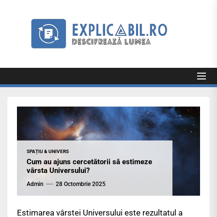
Skip
to
Exp
the
content
Explicabil
Descifrează lumea
SPAȚIU & UNIVERS
Cum au ajuns cercetătorii să estimeze
vârsta Universului?
Admin
28 Octombrie 2025
Estimarea vârstei Universului este rezultatul a