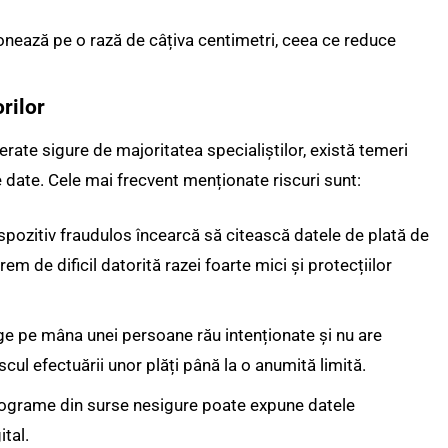
nează pe o rază de câțiva centimetri, ceea ce reduce
orilor
erate sigure de majoritatea specialiștilor, există temeri
e date. Cele mai frecvent menționate riscuri sunt:
ispozitiv fraudulos încearcă să citească datele de plată de
rem de dificil datorită razei foarte mici și protecțiilor
ge pe mâna unei persoane rău intenționate și nu are
scul efectuării unor plăți până la o anumită limită.
rograme din surse nesigure poate expune datele
ital.