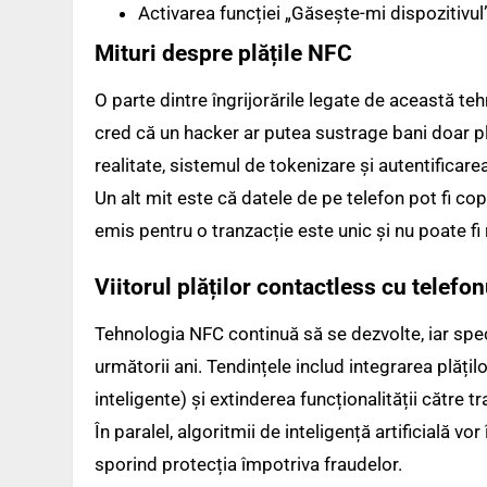
Activarea funcției „Găsește-mi dispozitivul
Mituri despre plățile NFC
O parte dintre îngrijorările legate de această te
cred că un hacker ar putea sustrage bani doar p
realitate, sistemul de tokenizare și autentificare
Un alt mit este că datele de pe telefon pot fi copi
emis pentru o tranzacție este unic și nu poate fi r
Viitorul plăților contactless cu telefon
Tehnologia NFC continuă să se dezvolte, iar spec
următorii ani. Tendințele includ integrarea plățil
inteligente) și extinderea funcționalității către tr
În paralel, algoritmii de inteligență artificială v
sporind protecția împotriva fraudelor.