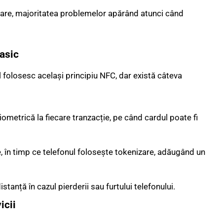
t rare, majoritatea problemelor apărând atunci când
lasic
ul folosesc același principiu NFC, dar există câteva
biometrică la fiecare tranzacție, pe când cardul poate fi
e, în timp ce telefonul folosește tokenizare, adăugând un
istanță în cazul pierderii sau furtului telefonului.
icii