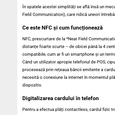
În spatele acestei simplități se află însă un m
Field Communication), care ridică uneori întrebăr
Ce este NFC și cum funcționează
NFC, prescurtare de la *Near Field Communicati
distanțe foarte scurte – de obicei până la 4 cen
compatibile, cum ar fi un smartphone și un termi
Când un utilizator apropie telefonul de POS, cipu
procesează prin rețeaua băncii emitente a cardu
necesită o conexiune la internet în momentul plăț
dispozitiv.
Digitalizarea cardului în telefon
Pentru a efectua plăți contactless, cardul fizic t