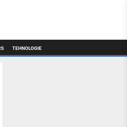
licabil
RS
TEHNOLOGIE