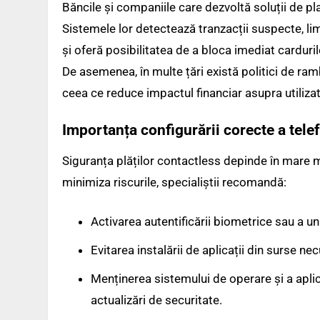
Băncile și companiile care dezvoltă soluții de pl
Sistemele lor detectează tranzacții suspecte, li
și oferă posibilitatea de a bloca imediat cardurile
De asemenea, în multe țări există politici de ra
ceea ce reduce impactul financiar asupra utilizat
Importanța configurării corecte a tele
Siguranța plăților contactless depinde în mare m
minimiza riscurile, specialiștii recomandă:
Activarea autentificării biometrice sau a 
Evitarea instalării de aplicații din surse n
Menținerea sistemului de operare și a aplica
actualizări de securitate.