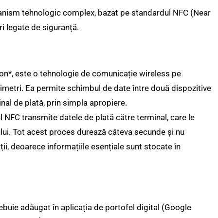
ecanism tehnologic complex, bazat pe standardul NFC (Near
i legate de siguranță.
on*, este o tehnologie de comunicație wireless pe
timetri. Ea permite schimbul de date între două dispozitive
nal de plată, prin simpla apropiere.
l NFC transmite datele de plată către terminal, care le
lui. Tot acest proces durează câteva secunde și nu
ii, deoarece informațiile esențiale sunt stocate în
rebuie adăugat în aplicația de portofel digital (Google