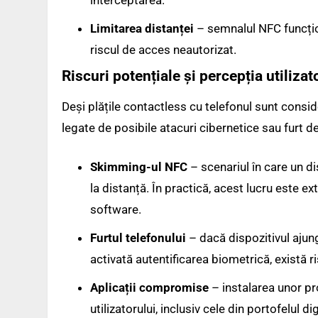
interceptarea.
Limitarea distanței
– semnalul NFC funcțio
riscul de acces neautorizat.
Riscuri potențiale și percepția utilizat
Deși plățile contactless cu telefonul sunt consid
legate de posibile atacuri cibernetice sau furt d
Skimming-ul NFC
– scenariul în care un d
la distanță. În practică, acest lucru este ext
software.
Furtul telefonului
– dacă dispozitivul ajun
activată autentificarea biometrică, există ri
Aplicații compromise
– instalarea unor p
utilizatorului, inclusiv cele din portofelul dig