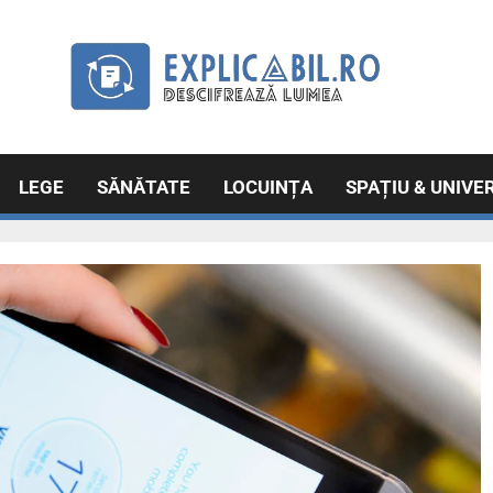
Exp
Explicabil
Descifrează lumea
LEGE
SĂNĂTATE
LOCUINȚA
SPAȚIU & UNIVE