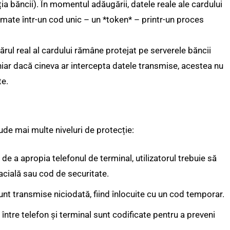
a băncii). În momentul adăugării, datele reale ale cardului
ormate într-un cod unic – un *token* – printr-un proces
mărul real al cardului rămâne protejat pe serverele băncii
 chiar dacă cineva ar intercepta datele transmise, acestea nu
te.
ude mai multe niveluri de protecție:
 de a apropia telefonul de terminal, utilizatorul trebuie să
acială sau cod de securitate.
unt transmise niciodată, fiind înlocuite cu un cod temporar.
între telefon și terminal sunt codificate pentru a preveni