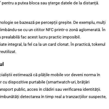
” pentru a putea bloca sau șterge datele de la distanță.
hnologie se bazează pe percepții greșite. De exemplu, mulți
limbându-se cu un cititor NFC printr-o zonă aglomerată. În
a prealabilă fac acest lucru practic imposibil.
ate integral, la fel ca la un card clonat. În practică, tokenul
eutilizat.
ul
ialiștii estimează că plățile mobile vor deveni norma în
or cu dispozitive purtabile (smartwatch-uri, brățări
ansport public, acces în clădiri sau verificarea identității.
or îmbunătăți detectarea în timp real a tranzacțiilor suspecte,