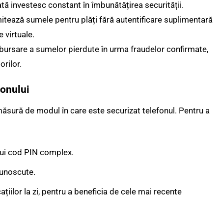
ată investesc constant în îmbunătățirea securității.
mitează sumele pentru plăți fără autentificare suplimentară
 virtuale.
mbursare a sumelor pierdute în urma fraudelor confirmate,
orilor.
fonului
ăsură de modul în care este securizat telefonul. Pentru a
unui cod PIN complex.
ecunoscute.
țiilor la zi, pentru a beneficia de cele mai recente