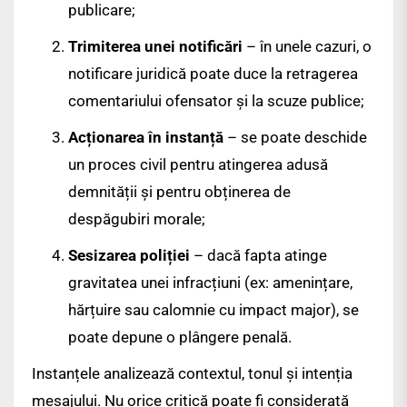
publicare;
Trimiterea unei notificări
– în unele cazuri, o
notificare juridică poate duce la retragerea
comentariului ofensator și la scuze publice;
Acționarea în instanță
– se poate deschide
un proces civil pentru atingerea adusă
demnității și pentru obținerea de
despăgubiri morale;
Sesizarea poliției
– dacă fapta atinge
gravitatea unei infracțiuni (ex: amenințare,
hărțuire sau calomnie cu impact major), se
poate depune o plângere penală.
Instanțele analizează contextul, tonul și intenția
mesajului. Nu orice critică poate fi considerată