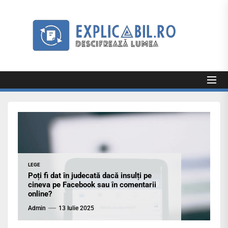
Skip
to
Exp
the
content
Explicabil
Descifrează lumea
LEGE
Poți fi dat în judecată dacă insulți pe
cineva pe Facebook sau în comentarii
online?
Admin
13 Iulie 2025